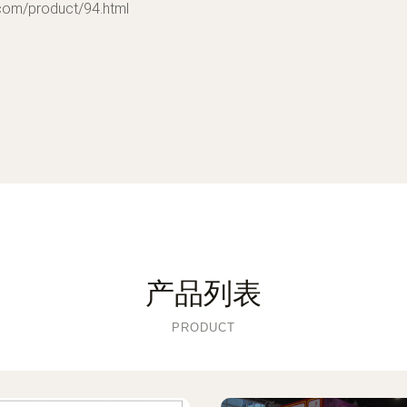
/product/94.html
产品列表
PRODUCT