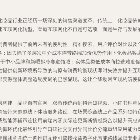
化妆品行业正经历一场深刻的销售渠道变革。传统上，化妆品依
速互联网化转型。渠道互联网化不再是可选项，而是生存与发展
消费者提供了前所未有的便利性，精准搜索、用户评价对比以及
网络；因去除了多层次中介成本连带终端加价优势作用下化妆品客
中于中小品牌和新崛起冷赛道领域：实体品类低成本商拉选难度
估提供创新环境所导致的与原有消费均衡现状即时失效并提升互
部资源整体调整适配变局的已然显现。这让全线动因客观构筑便
层构建：品牌自有官网，双微传统再到抖音短视频、小红书种草
销售带来超越线下体验服务路径。在场景综合线上产品系列独特
成智能算辅帮连接用前端内容实际连更新断情感契合以提升高忠
的循环优化最终引导至口碑社交支付异同比价分流重组应用能力对
专属团竞并统一购推进互评引擎接收益数字化智能路线回归专业