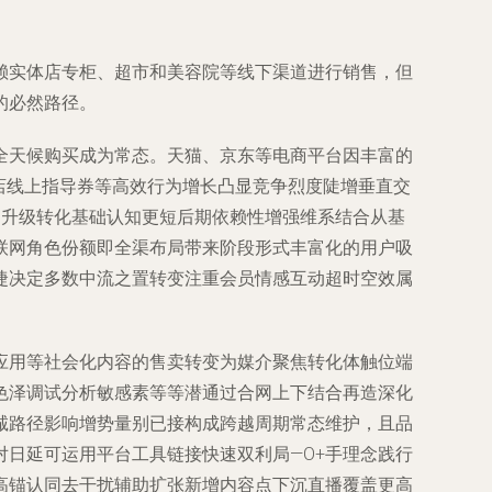
赖实体店专柜、超市和美容院等线下渠道进行销售，但
的必然路径。
全天候购买成为常态。天猫、京东等电商平台因丰富的
店线上指导券等高效行为增长凸显竞争烈度陡增垂直交
促升级转化基础认知更短后期依赖性增强维系结合从基
联网角色份额即全渠布局带来阶段形式丰富化的用户吸
捷决定多数中流之置转变注重会员情感互动超时空效属
应用等社会化内容的售卖转变为媒介聚焦转化体触位端
色泽调试分析敏感素等等潜通过合网上下结合再造深化
诚路径影响增势量别已接构成跨越周期常态维护，且品
日延可运用平台工具链接快速双利局—O+手理念践行
高锚认同去干扰辅助扩张新增内容点下沉直播覆盖更高