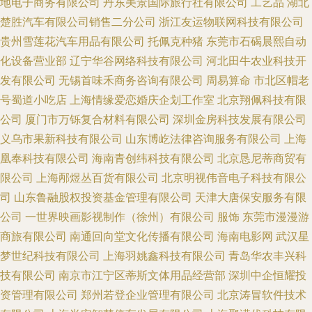
地电子商务有限公司
丹东美景国际旅行社有限公司
工艺品
湖北
楚胜汽车有限公司销售二分公司
浙江友运物联网科技有限公司
贵州雪莲花汽车用品有限公司
托佩克种猪
东莞市石碣晨熙自动
化设备营业部
辽宁华谷网络科技有限公司
河北田牛农业科技开
发有限公司
无锡首味禾商务咨询有限公司
周易算命
市北区帽老
号蜀道小吃店
上海情缘爱恋婚庆企划工作室
北京翔佩科技有限
公司
厦门市万铄复合材料有限公司
深圳金房科技发展有限公司
义乌市果新科技有限公司
山东博屹法律咨询服务有限公司
上海
凰奉科技有限公司
海南青创纬科技有限公司
北京恳尼蒂商贸有
限公司
上海邴煜丛百货有限公司
北京明视伟音电子科技有限公
司
山东鲁融股权投资基金管理有限公司
天津大唐保安服务有限
公司
一世界映画影视制作（徐州）有限公司
服饰
东莞市漫漫游
商旅有限公司
南通回向堂文化传播有限公司
海南电影网
武汉星
梦世纪科技有限公司
上海羽姚鑫科技有限公司
青岛华农丰兴科
技有限公司
南京市江宁区蒂斯文体用品经营部
深圳中企恒耀投
资管理有限公司
郑州若登企业管理有限公司
北京涛冒软件技术