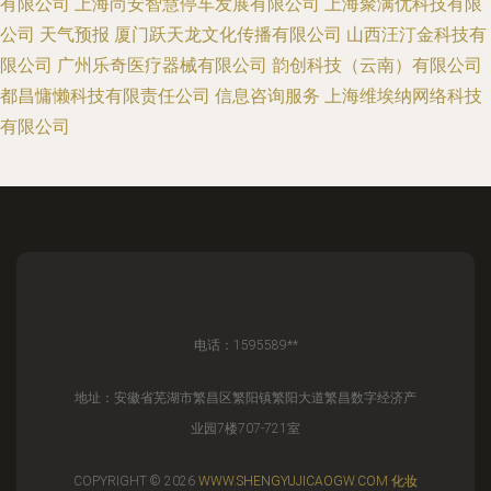
有限公司
上海尚安智慧停车发展有限公司
上海聚满优科技有限
公司
天气预报
厦门跃天龙文化传播有限公司
山西汪汀金科技有
限公司
广州乐奇医疗器械有限公司
韵创科技（云南）有限公司
都昌慵懒科技有限责任公司
信息咨询服务
上海维埃纳网络科技
有限公司
电话：1595589**
地址：安徽省芜湖市繁昌区繁阳镇繁阳大道繁昌数字经济产
业园7楼707-721室
COPYRIGHT © 2026
WWW.SHENGYUJICAOGW.COM
化妆